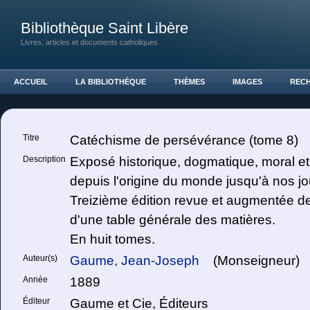
Bibliothèque Saint Libère
Livres, articles et documents catholiques
ACCUEIL
LA BIBLIOTHÈQUE
THÈMES
IMAGES
REC
Titre
Catéchisme de persévérance (tome 8)
Description
Exposé historique, dogmatique, moral et l
depuis l'origine du monde jusqu'à nos jo
Treizième édition revue et augmentée de 
d'une table générale des matières.
En huit tomes.
Auteur(s)
Gaume, Jean-Joseph
(Monseigneur)
Année
1889
Éditeur
Gaume et Cie, Éditeurs