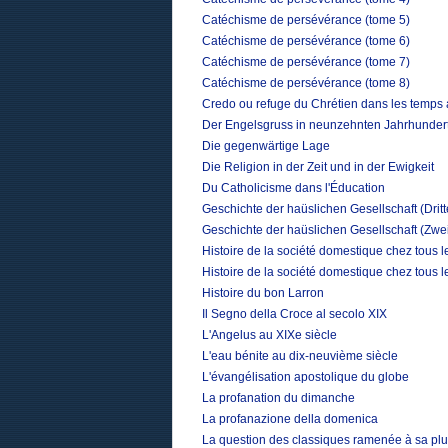
Catéchisme de persévérance (tome 5)
Catéchisme de persévérance (tome 6)
Catéchisme de persévérance (tome 7)
Catéchisme de persévérance (tome 8)
Credo ou refuge du Chrétien dans les temps 
Der Engelsgruss in neunzehnten Jahrhunder
Die gegenwärtige Lage
Die Religion in der Zeit und in der Ewigkeit
Du Catholicisme dans l'Éducation
Geschichte der haüslichen Gesellschaft (Drit
Geschichte der haüslichen Gesellschaft (Zwe
Histoire de la société domestique chez tous 
Histoire de la société domestique chez tous 
Histoire du bon Larron
Il Segno della Croce al secolo XIX
L'Angelus au XIXe siècle
L'eau bénite au dix-neuvième siècle
L'évangélisation apostolique du globe
La profanation du dimanche
La profanazione della domenica
La question des classiques ramenée à sa plu