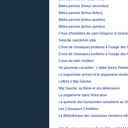
Biblia parvula (tomus secundus)
Biblia parvula (tomus tertius)
Biblia parvula (tomus quartus)
Biblia parvula (tomus quintus)
Choix d'homélies de saint Grégoire le Grand,
Selectæ sanctorum vitæ
Choix de classiques profanes à l'usage des 
Choix de classiques profanes à l'usage des 
Cours de latin chrétien
Un gaumiste canadien : L'abbé Alexis Pelleti
Le paganisme ancien et le paganisme mode
Lettres à Mgr Gaume
Mgr Gaume, sa thèse et ses défenseurs
Le paganisme dans l'éducation
La querelle des humanistes canadiens au XI
Les Classiques Chrétiens
La Bibliothèque des classiques chrétiens la