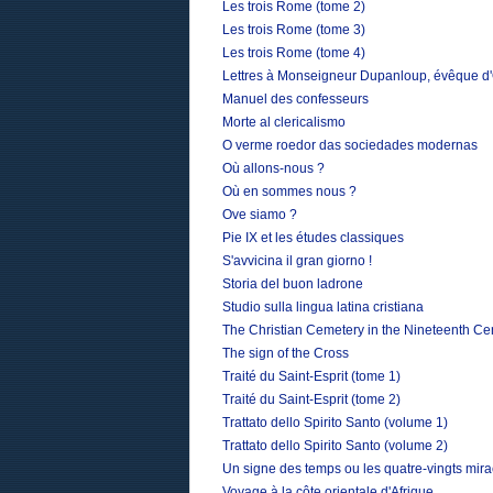
Les trois Rome (tome 2)
Les trois Rome (tome 3)
Les trois Rome (tome 4)
Lettres à Monseigneur Dupanloup, évêque d'O
Manuel des confesseurs
Morte al clericalismo
O verme roedor das sociedades modernas
Où allons-nous ?
Où en sommes nous ?
Ove siamo ?
Pie IX et les études classiques
S'avvicina il gran giorno !
Storia del buon ladrone
Studio sulla lingua latina cristiana
The Christian Cemetery in the Nineteenth Ce
The sign of the Cross
Traité du Saint-Esprit (tome 1)
Traité du Saint-Esprit (tome 2)
Trattato dello Spirito Santo (volume 1)
Trattato dello Spirito Santo (volume 2)
Un signe des temps ou les quatre-vingts mir
Voyage à la côte orientale d'Afrique