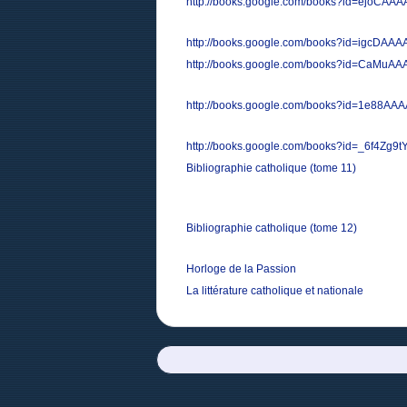
http://books.google.com/books?id=ejoCAA
http://books.google.com/books?id=igcDAA
http://books.google.com/books?id=CaMuA
http://books.google.com/books?id=1e88AA
http://books.google.com/books?id=_6f4Zg9
Bibliographie catholique (tome 11)
Bibliographie catholique (tome 12)
Horloge de la Passion
La littérature catholique et nationale