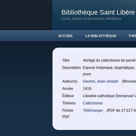
Bibliothèque Saint Libère
Livres, articles et documents catholiques
ACCUEIL
LA BIBLIOTHÈQUE
THÈ
Titre
Abrégé du catéchisme de persé
Description
Exposé historique, dogmatique, m
jours
Auteur(s)
Gaume, Jean-Joseph
(Monseig
Année
1919
Éditeur
Librairie catholique Emmanuel V
Thèmes
Catéchisme
Fichier
Télécharger
(PDF de 27.017 M
PDF