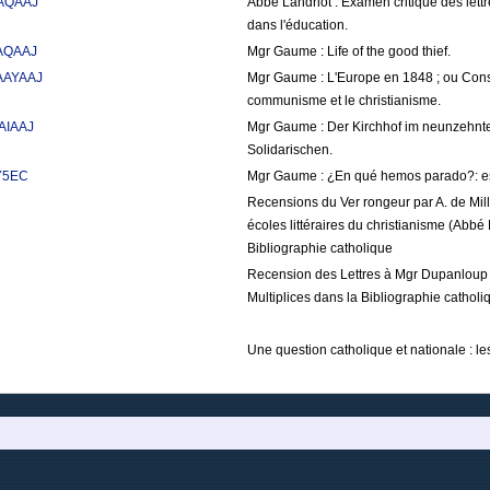
AAQAAJ
Abbé Landriot : Examen critique des let
dans l'éducation.
AAQAAJ
Mgr Gaume : Life of the good thief.
AAAYAAJ
Mgr Gaume : L'Europe en 1848 ; ou Considé
communisme et le christianisme.
AAIAAJ
Mgr Gaume : Der Kirchhof im neunzehnte
Solidarischen.
tY5EC
Mgr Gaume : ¿En qué hemos parado?: est
Recensions du Ver rongeur par A. de Mill
écoles littéraires du christianisme (Abbé 
Bibliographie catholique
Recension des Lettres à Mgr Dupanloup pa
Multiplices dans la Bibliographie catholi
Une question catholique et nationale : le