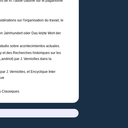
tres de m. l'abbé Gaume sur le paganisme
rations sur l'organisation du travail, le
n Jahrhundert oder Das letzte Wort der
udio sobre acontecimientos actuales.
y et des Recherches historiques sur les
Landriot) par J. Verniolles dans la
r J. Verniolles, et Encyclique Inter
que
s Classiques.