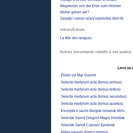
Wegweiser von der Erde zum Himmel
Wohin gehen wir?
Zasady i calosc wiary katolickiej (tom 8)
Articles/Extraits
La fête des langues
Autres documents relatifs à cet auteu
Livre ou 
Étude sur Mgr Gaume
Selecta martyrum acta (tomus primus)
Selecta martyrum acta (tomus tertius)
Selecta martyrum acta (tomus secundus)
Selecta martyrum acta (tomus quartus)
Excerpta e sacris liturgiæ romanæ libris
Selectæ Sancti Gregorii Magni Homiliæ
Selectæ Sancti Cypriani Epistolæ
Biblia parvula (tomus primus)