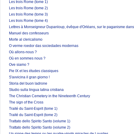
Les trois Rome (tome 1)
Les trois Rome (tome 2)
Les trois Rome (tome 3)
Les trois Rome (tome 4)
Lettres à Monseigneur Dupanloup, évêque d'Orléans, sur le paganisme dans 
Manuel des confesseurs
Morte al clericalismo
O verme roedor das sociedades modernas
Où allons-nous ?
Où en sommes nous ?
Ove siamo ?
Pie IX et les études classiques
S'avvicina il gran giorno !
Storia del buon ladrone
Studio sulla lingua latina cristiana
The Christian Cemetery in the Nineteenth Century
The sign of the Cross
Traité du Saint-Esprit (tome 1)
Traité du Saint-Esprit (tome 2)
Trattato dello Spirito Santo (volume 1)
Trattato dello Spirito Santo (volume 2)
Un signe des temps ou les quatre-vingts miracles de Lourdes