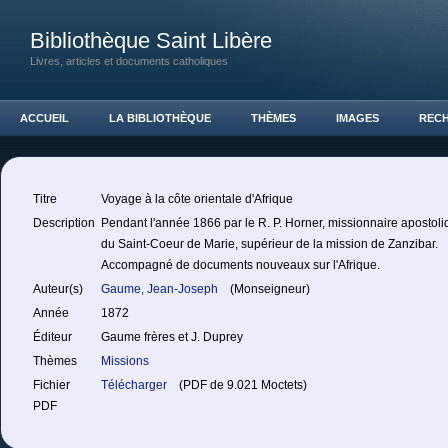
Bibliothèque Saint Libère
Livres, articles et documents catholiques
ACCUEIL
LA BIBLIOTHÈQUE
THÈMES
IMAGES
REC
Titre
Voyage à la côte orientale d'Afrique
Description
Pendant l'année 1866 par le R. P. Horner, missionnaire apostoli
du Saint-Coeur de Marie, supérieur de la mission de Zanzibar.
Accompagné de documents nouveaux sur l'Afrique.
Auteur(s)
Gaume, Jean-Joseph
(Monseigneur)
Année
1872
Éditeur
Gaume frères et J. Duprey
Thèmes
Missions
Fichier
Télécharger
(PDF de 9.021 Moctets)
PDF