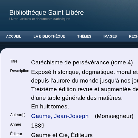
Bibliothèque Saint Libère
Livres, articles et documents catholiques
ACCUEIL
LA BIBLIOTHÈQUE
THÈMES
IMAGES
REC
Titre
Catéchisme de persévérance (tome 4)
Description
Exposé historique, dogmatique, moral et l
depuis l'aurore du monde jusqu'à nos jo
Treizième édition revue et augmentée de 
d'une table générale des matières.
En huit tomes.
Auteur(s)
Gaume, Jean-Joseph
(Monseigneur)
Année
1889
Éditeur
Gaume et Cie, Éditeurs