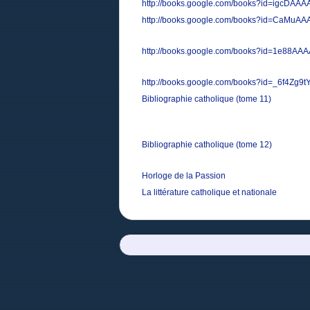
http://books.google.com/books?id=igcDAA
http://books.google.com/books?id=CaMuA
http://books.google.com/books?id=1e88AA
http://books.google.com/books?id=_6f4Zg9
Bibliographie catholique (tome 11)
Bibliographie catholique (tome 12)
Horloge de la Passion
La littérature catholique et nationale