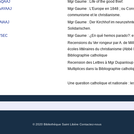
AAQAAJ
Mgr Gaume : Life of the good thief.
AAAYAAJ
Mgr Gaume : L'Europe en 1848 ; ou Considé
communisme et le christianisme.
AAIAAJ
Mgr Gaume : Der Kirchhof im neunzehnte
Solidarischen.
tY5EC
Mgr Gaume : ¿En qué hemos parado?: est
Recensions du Ver rongeur par A. de Mill
écoles littéraires du christianisme (Abbé 
Bibliographie catholique
Recension des Lettres à Mgr Dupanloup pa
Multiplices dans la Bibliographie catholi
Une question catholique et nationale : le
© 2020 Bibliothèque Saint Libère
Contactez-nous