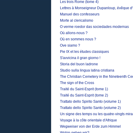
Les trois Rome (tome 4)
Lettres à Monseigneur Dupanloup, évêque d'O
Manuel des confesseurs
Morte al clericalismo
O verme roedor das sociedades modernas
Où allons-nous ?
Où en sommes nous ?
Ove siamo ?
Pie IX et les études classiques
S'avvicina il gran giorno !
Storia del buon ladrone
Studio sulla lingua latina cristiana
The Christian Cemetery in the Nineteenth Ce
The sign of the Cross
Traité du Saint-Esprit (tome 1)
Traité du Saint-Esprit (tome 2)
Trattato dello Spirito Santo (volume 1)
Trattato dello Spirito Santo (volume 2)
Un signe des temps ou les quatre-vingts mir
Voyage à la côte orientale d'Afrique
Wegweiser von der Erde zum Himmel
Wohin gehen wir?