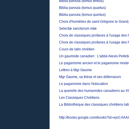
Biblia parvula (tomus tertius)
Biblia parvula (tomus quartus)
Biblia parvula (tomus quintus)
Choix d'homélies de saint Grégoire le Grand,
Selectæ sanctorum vitæ
Choix de classiques profanes à l'usage des 
Choix de classiques profanes à l'usage des 
Cours de latin chrétien
Un gaumiste canadien : L'abbé Alexis Pelleti
Le paganisme ancien et le paganisme mode
Lettres à Mgr Gaume
Mgr Gaume, sa thèse et ses défenseurs
Le paganisme dans l'éducation
La querelle des humanistes canadiens au XI
Les Classiques Chrétiens
La Bibliothèque des classiques chrétiens la
http://books.google.com/books?id=ejoCAA