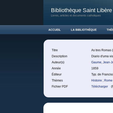
Bibliothèque Saint Libère
Livres, articles et documents catholiques
ACCUEIL
LA BIBLIOTHÈQUE
THÈ
Titre
As tres Romas (
Description
Diario d'uma via
Auteur(s)
Gaume, Jean-
Année
1859
Éditeur
Typ. de Francis
Thèmes
Histoire
;
Rome 
Fichier PDF
Télécharger
(P