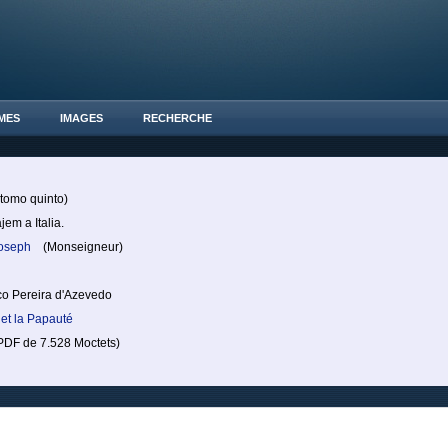
MES
IMAGES
RECHERCHE
tomo quinto)
jem a Italia.
Joseph
(Monseigneur)
co Pereira d'Azevedo
et la Papauté
DF de 7.528 Moctets)