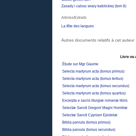
Zasady i calosc wiary katolickiej (tom 8)
Articles/Extraits
La fête des langues
Autres documents relatifs à cet auteu
Livre ou 
Étude sur Mgr Gaume
Selecta martyrum acta (tomus primus)
Selecta martyrum acta (tomus tertius)
Selecta martyrum acta (tomus secundus)
Selecta martyrum acta (tomus quartus)
Excerpta e sacris liturgiæ romanæ libris
Selectæ Sancti Gregorii Magni Homiliæ
Selectæ Sancti Cypriani Epistolæ
Biblia parvula (tomus primus)
Biblia parvula (tomus secundus)