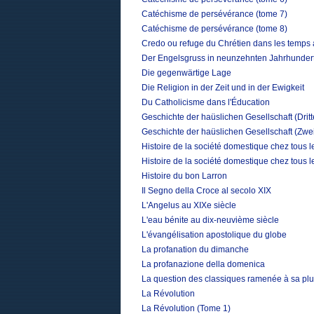
Catéchisme de persévérance (tome 7)
Catéchisme de persévérance (tome 8)
Credo ou refuge du Chrétien dans les temps 
Der Engelsgruss in neunzehnten Jahrhunder
Die gegenwärtige Lage
Die Religion in der Zeit und in der Ewigkeit
Du Catholicisme dans l'Éducation
Geschichte der haüslichen Gesellschaft (Drit
Geschichte der haüslichen Gesellschaft (Zwe
Histoire de la société domestique chez tous 
Histoire de la société domestique chez tous 
Histoire du bon Larron
Il Segno della Croce al secolo XIX
L'Angelus au XIXe siècle
L'eau bénite au dix-neuvième siècle
L'évangélisation apostolique du globe
La profanation du dimanche
La profanazione della domenica
La question des classiques ramenée à sa plu
La Révolution
La Révolution (Tome 1)