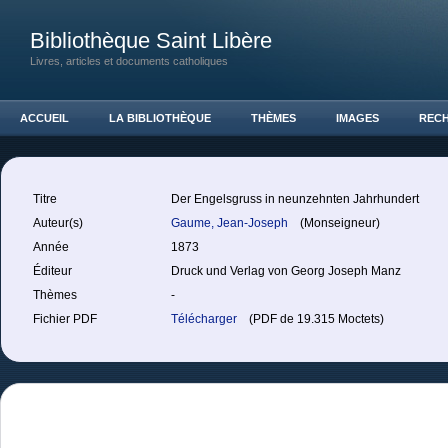
Bibliothèque Saint Libère
Livres, articles et documents catholiques
ACCUEIL
LA BIBLIOTHÈQUE
THÈMES
IMAGES
REC
Titre
Der Engelsgruss in neunzehnten Jahrhundert
Auteur(s)
Gaume, Jean-Joseph
(Monseigneur)
Année
1873
Éditeur
Druck und Verlag von Georg Joseph Manz
Thèmes
-
Fichier PDF
Télécharger
(PDF de 19.315 Moctets)