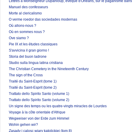
Lettres à Monseigneur Dupanloup, évêque d'Orléans, sur le paganisme dans 
Manuel des confesseurs
Morte al clericalismo
O verme roedor das sociedades modernas
Où allons-nous ?
Où en sommes nous ?
Ove siamo ?
Pie IX et les études classiques
S'avvicina il gran giorno !
Storia del buon ladrone
Studio sulla lingua latina cristiana
The Christian Cemetery in the Nineteenth Century
The sign of the Cross
Traité du Saint-Esprit (tome 1)
Traité du Saint-Esprit (tome 2)
Trattato dello Spirito Santo (volume 1)
Trattato dello Spirito Santo (volume 2)
Un signe des temps ou les quatre-vingts miracles de Lourdes
Voyage à la côte orientale d'Afrique
Wegweiser von der Erde zum Himmel
Wohin gehen wir?
Zasady i calosc wiary katolickiej (tom 8)