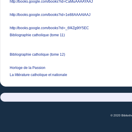
http://books.google.com/books?id=CaMuAAAAYAAJ
http://books.google.com/books?id=1e88AAAAIAAJ
http://books.google.com/books?id=_6f4Zg9tY5EC
Bibliographie catholique (tome 11)
Bibliographie catholique (tome 12)
Horloge de la Passion
La littérature catholique et nationale
© 2020 Bibliot