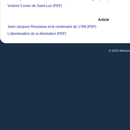
Victoire Conen de Saint-Luc
(PDF)
Article
Jean-Jacques Rousseau et le centenaire de 1789
(PDF)
L'abomination de la désolation
(PDF)
© 2020 Bibliot