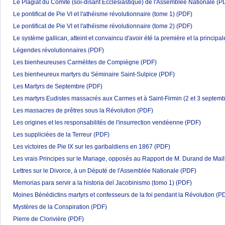
Le Plagiat du Comité (soi-disant Écclesiastique) de l'Assemblée Nationale
(P
Le pontificat de Pie VI et l'athéisme révolutionnaire (tome 1)
(PDF)
Le pontificat de Pie VI et l'athéisme révolutionnaire (tome 2)
(PDF)
Le système gallican, atteint et convaincu d'avoir été la première et la principa
Légendes révolutionnaires
(PDF)
Les bienheureuses Carmélites de Compiègne
(PDF)
Les bienheureux martyrs du Séminaire Saint-Sulpice
(PDF)
Les Martyrs de Septembre
(PDF)
Les martyrs Eudistes massacrés aux Carmes et à Saint-Firmin (2 et 3 septem
Les massacres de prêtres sous la Révolution
(PDF)
Les origines et les responsabilités de l'insurrection vendéenne
(PDF)
Les suppliciées de la Terreur
(PDF)
Les victoires de Pie IX sur les garibaldiens en 1867
(PDF)
Les vrais Principes sur le Mariage, opposés au Rapport de M. Durand de Mai
Lettres sur le Divorce, à un Député de l'Assemblée Nationale
(PDF)
Memorias para servir a la historia del Jacobinismo (tomo 1)
(PDF)
Moines Bénédictins martyrs et confesseurs de la foi pendant la Révolution
(P
Mystères de la Conspiration
(PDF)
Pierre de Clorivière
(PDF)