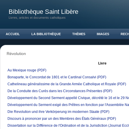
Bibliothèque Saint Libère
Livres, articles et documents catholiques
ACCUEIL
LA BIBLIOTHÈQUE
THÈMES
IMAGES
REC
Révolution
Livre
Au Mexique rouge
(PDF)
Bonaparte, le Concordat de 1801 et le Cardinal Consalvi
(PDF)
Cathelineau généralissime de la Grande Armée Catholique et Royale
(PDF)
De la Conduite des Curés dans les Circonstances Présentes
(PDF)
Développement du Second Serment appellé Civique, décrété le 16 et le 29 
Développement du Serment exigé des Prêtres en fonction par l'Assemblée Na
Die Revolution und ihre Verkörperung im modernen Staate
(PDF)
Discours à prononcer par un des Membres des États Généraux
(PDF)
Dissertation sur la Différence de l'Ordination et de la Jurisdiction (Journal Ec