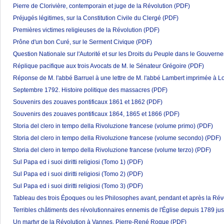
Pierre de Clorivière, contemporain et juge de la Révolution
(PDF)
Préjugés légitimes, sur la Constitution Civile du Clergé
(PDF)
Premières victimes religieuses de la Révolution
(PDF)
Prône d'un bon Curé, sur le Serment Civique
(PDF)
Question Nationale sur l'Autorité et sur les Droits du Peuple dans le Gouvern
Réplique pacifique aux trois Avocats de M. le Sénateur Grégoire
(PDF)
Réponse de M. l'abbé Barruel à une lettre de M. l'abbé Lambert imprimée à Lo
Septembre 1792. Histoire politique des massacres
(PDF)
Souvenirs des zouaves pontificaux 1861 et 1862
(PDF)
Souvenirs des zouaves pontificaux 1864, 1865 et 1866
(PDF)
Storia del clero in tempo della Rivoluzione francese (volume primo)
(PDF)
Storia del clero in tempo della Rivoluzione francese (volume secondo)
(PDF)
Storia del clero in tempo della Rivoluzione francese (volume terzo)
(PDF)
Sul Papa ed i suoi diritti religiosi (Tomo 1)
(PDF)
Sul Papa ed i suoi diritti religiosi (Tomo 2)
(PDF)
Sul Papa ed i suoi diritti religiosi (Tomo 3)
(PDF)
Tableau des trois Époques ou les Philosophes avant, pendant et après la Rév
Terribles châtiments des révolutionnaires ennemis de l'Église depuis 1789 ju
Un martyr de la Révolution à Vannes, Pierre-René Rogue
(PDF)