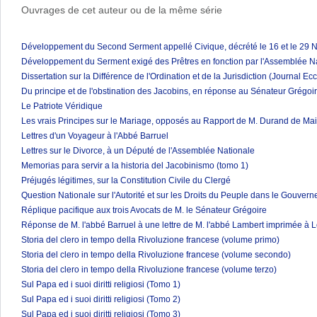
Ouvrages de cet auteur ou de la même série
Développement du Second Serment appellé Civique, décrété le 16 et le 29
Développement du Serment exigé des Prêtres en fonction par l'Assemblée N
Dissertation sur la Différence de l'Ordination et de la Jurisdiction (Journal E
Du principe et de l'obstination des Jacobins, en réponse au Sénateur Grégoi
Le Patriote Véridique
Les vrais Principes sur le Mariage, opposés au Rapport de M. Durand de Mai
Lettres d'un Voyageur à l'Abbé Barruel
Lettres sur le Divorce, à un Député de l'Assemblée Nationale
Memorias para servir a la historia del Jacobinismo (tomo 1)
Préjugés légitimes, sur la Constitution Civile du Clergé
Question Nationale sur l'Autorité et sur les Droits du Peuple dans le Gouver
Réplique pacifique aux trois Avocats de M. le Sénateur Grégoire
Réponse de M. l'abbé Barruel à une lettre de M. l'abbé Lambert imprimée à Lo
Storia del clero in tempo della Rivoluzione francese (volume primo)
Storia del clero in tempo della Rivoluzione francese (volume secondo)
Storia del clero in tempo della Rivoluzione francese (volume terzo)
Sul Papa ed i suoi diritti religiosi (Tomo 1)
Sul Papa ed i suoi diritti religiosi (Tomo 2)
Sul Papa ed i suoi diritti religiosi (Tomo 3)