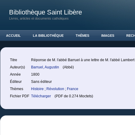
Bibliothèque Saint Libère
Livres, articles et documents catholiques
ACCUEIL
LA BIBLIOTHÈQUE
THÈMES
IMAGES
REC
Titre
Réponse de M. l'abbé Barruel à une lettre de M. l'abbé Lambert
Auteur(s)
Barruel, Augustin
(Abbé)
Année
1800
Éditeur
Sans éditeur
Thèmes
Histoire
;
Révolution
;
France
Fichier PDF
Télécharger
(PDF de 0.274 Moctets)