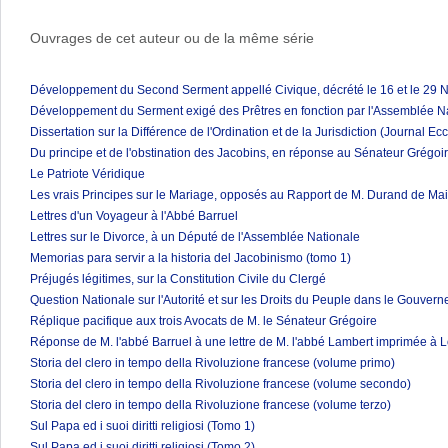
Ouvrages de cet auteur ou de la même série
Développement du Second Serment appellé Civique, décrété le 16 et le 29
Développement du Serment exigé des Prêtres en fonction par l'Assemblée N
Dissertation sur la Différence de l'Ordination et de la Jurisdiction (Journal E
Du principe et de l'obstination des Jacobins, en réponse au Sénateur Grégoi
Le Patriote Véridique
Les vrais Principes sur le Mariage, opposés au Rapport de M. Durand de Mai
Lettres d'un Voyageur à l'Abbé Barruel
Lettres sur le Divorce, à un Député de l'Assemblée Nationale
Memorias para servir a la historia del Jacobinismo (tomo 1)
Préjugés légitimes, sur la Constitution Civile du Clergé
Question Nationale sur l'Autorité et sur les Droits du Peuple dans le Gouver
Réplique pacifique aux trois Avocats de M. le Sénateur Grégoire
Réponse de M. l'abbé Barruel à une lettre de M. l'abbé Lambert imprimée à Lo
Storia del clero in tempo della Rivoluzione francese (volume primo)
Storia del clero in tempo della Rivoluzione francese (volume secondo)
Storia del clero in tempo della Rivoluzione francese (volume terzo)
Sul Papa ed i suoi diritti religiosi (Tomo 1)
Sul Papa ed i suoi diritti religiosi (Tomo 2)