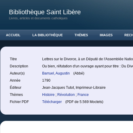
Bibliothèque Saint Libère
Livres, articles et documents catholiques
ACCUEIL
LA BIBLIOTHÈQUE
THÈMES
IMAGES
REC
Titre
Lettres sur le Divorce, à un Député de l'Assemblée Nati
Description
Ou bien, réfutation d'un ouvrage ayant pour titre : Du Div
Auteur(s)
Barruel, Augustin
(Abbé)
Année
1790
Éditeur
Jean-Jacques Tutot, Imprimeur-Libraire
Thèmes
Histoire
;
Révolution
;
France
Fichier PDF
Télécharger
(PDF de 5.569 Moctets)