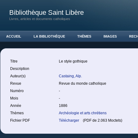
Bibliothèque Saint Libère
Livres, articles et documents catholiques
ACCUEIL
LA BIBLIOTHÈQUE
THÈMES
IMAGES
REC
Titre
Le style gothique
Description
Auteur(s)
Castaing, Alp.
Revue
Revue du monde catholique
Numéro
-
Mois
-
Année
1886
Thèmes
Archéologie et arts chrétiens
Fichier PDF
Télécharger
(PDF de 2.063 Moctets)