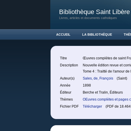
Bibliothèque Saint Libère
Livres, articles et documents catholiques
ACCUEIL
LA BIBLIOTHÈQUE
THÈ
Titre
Œuvres complètes de saint Fr
Description
Nouvelle édition revue et corr
Tome 4 : Traitté de l'amour de
Auteur(s)
Sales, de, François
(Saint)
Année
1898
Éditeur
Berche et Tralin, Éditeurs
Thèmes
OEuvres complètes et pages c
Fichier PDF
Télécharger
(PDF de 18.464 