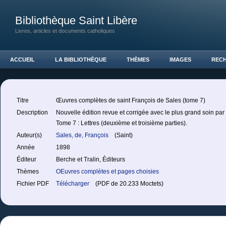
Bibliothèque Saint Libère
Livres, articles et documents catholiques
ACCUEIL
LA BIBLIOTHÈQUE
THÈMES
IMAGES
REC
Titre
Œuvres complètes de saint François de Sales (tome 7)
Description
Nouvelle édition revue et corrigée avec le plus grand soin par
Tome 7 : Lettres (deuxième et troisième parties).
Auteur(s)
Sales, de, François
(Saint)
Année
1898
Éditeur
Berche et Tralin, Éditeurs
Thèmes
OEuvres complètes et pages choisies
Fichier PDF
Télécharger
(PDF de 20.233 Moctets)