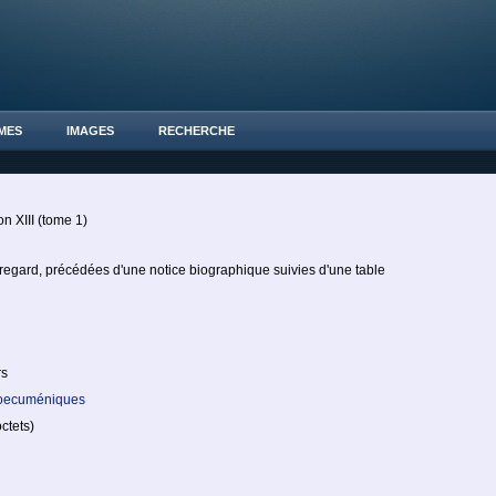
MES
IMAGES
RECHERCHE
n XIII (tome 1)
n regard, précédées d'une notice biographique suivies d'une table
rs
s oecuméniques
tets)