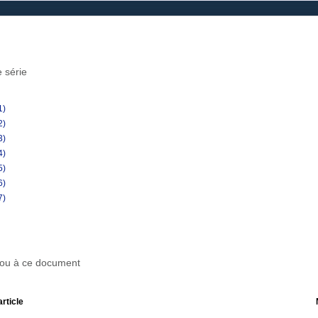
 série
1)
2)
3)
4)
5)
6)
7)
r ou à ce document
article