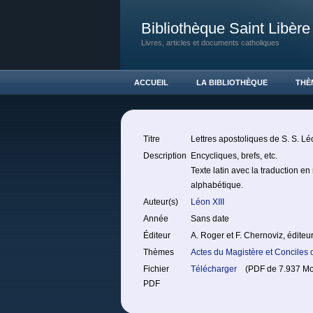
Bibliothèque Saint Libère
Livres, articles et documents catholiques
ACCUEIL
LA BIBLIOTHÈQUE
THÈ
Titre
Lettres apostoliques de S. S. Léo
Description
Encycliques, brefs, etc.
Texte latin avec la traduction e
alphabétique.
Auteur(s)
Léon XIII
Année
Sans date
Éditeur
A. Roger et F. Chernoviz, éditeu
Thèmes
Actes du Magistère et Concile
Fichier
Télécharger
(PDF de 7.937 Moc
PDF