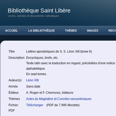
Bibliothèque Saint Libère
Livres, articles et documents catholiques
ACCUEIL
LA BIBLIOTHÈQUE
THÈMES
IMAGES
REC
Titre
Lettres apostoliques de S. S. Léon XIII (tome 6)
Description
Encycliques, brefs, etc.
Texte latin avec la traduction en regard, précédées d'une notice
alphabétique.
En sept tomes.
Auteur(s)
Léon XIII
Année
Sans date
Éditeur
A. Roger et F. Chernoviz, éditeurs
Thèmes
Actes du Magistère et Conciles oecuméniques
Fichier
Télécharger
(PDF de 7.995 Moctets)
PDF