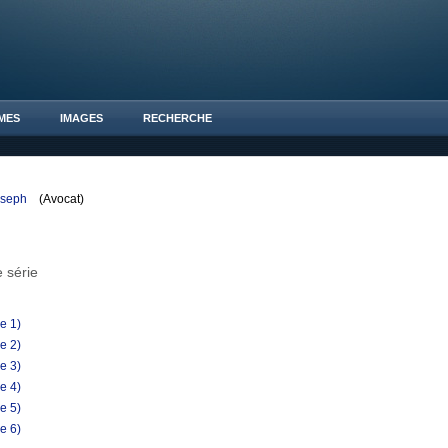
MES
IMAGES
RECHERCHE
oseph
(Avocat)
 série
e 1)
e 2)
e 3)
e 4)
e 5)
e 6)