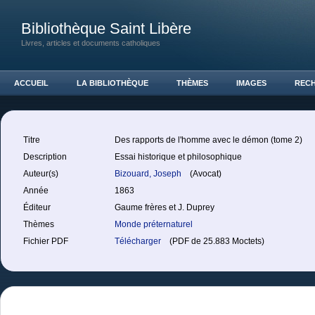
Bibliothèque Saint Libère
Livres, articles et documents catholiques
ACCUEIL
LA BIBLIOTHÈQUE
THÈMES
IMAGES
REC
Titre
Des rapports de l'homme avec le démon (tome 2)
Description
Essai historique et philosophique
Auteur(s)
Bizouard, Joseph
(Avocat)
Année
1863
Éditeur
Gaume frères et J. Duprey
Thèmes
Monde préternaturel
Fichier PDF
Télécharger
(PDF de 25.883 Moctets)