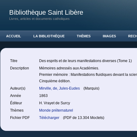
Bibliothèque Saint Libère
Livres, articles et documents catholiques
ACCUEIL
LA BIBLIOTHÈQUE
THÈMES
IMAGES
REC
Titre
Des esprits et de leurs manifestations diverses (Tome 1)
Description
Mémoires adressés aux Académies.
Premier mémoire : Manifestations fluidiques devant la sci
Cinquième édition.
Auteur(s)
Mirville, de, Jules-Eudes
(Marquis)
Année
1863
Éditeur
H. Vrayet de Surcy
Thèmes
Monde préternaturel
Fichier PDF
Télécharger
(PDF de 13.304 Moctets)