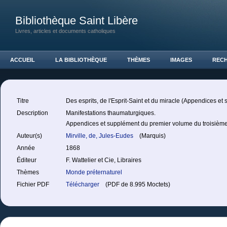
Bibliothèque Saint Libère
Livres, articles et documents catholiques
ACCUEIL
LA BIBLIOTHÈQUE
THÈMES
IMAGES
REC
Titre
Des esprits, de l'Esprit-Saint et du miracle (Appendices et
Description
Manifestations thaumaturgiques.
Appendices et supplément du premier volume du troisièm
Auteur(s)
Mirville, de, Jules-Eudes
(Marquis)
Année
1868
Éditeur
F. Wattelier et Cie, Libraires
Thèmes
Monde préternaturel
Fichier PDF
Télécharger
(PDF de 8.995 Moctets)