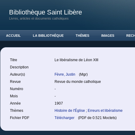
Bibliothèque Saint Libère
Livres, articles et documents catholiques
ACCUEIL
LA BIBLIOTHÈQUE
THÈMES
IMAGES
REC
Titre
Le libéralisme de Léon XIII
Description
Auteur(s)
Fèvre, Justin
(Mgr)
Revue
Revue du monde catholique
Numéro
-
Mois
-
Année
1907
Thèmes
Histoire de l'Église
;
Erreurs et libéralisme
Fichier PDF
Télécharger
(PDF de 0.521 Moctets)