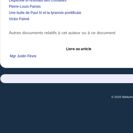
Légitimité et résultats des croisades
Pierre-Louis Parisis
Une bulle de Paul IV et la tyrannie pontificale
Victor Palmé
Autres documents relatifs à cet auteur ou à ce document
Livre ou article
Mgr Justin Fèvre
© 2020 Bibliot