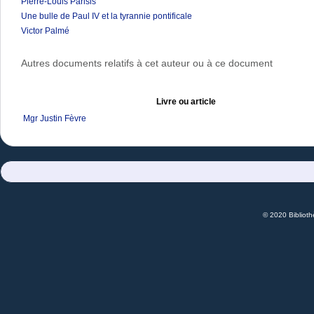
Pierre-Louis Parisis
Une bulle de Paul IV et la tyrannie pontificale
Victor Palmé
Autres documents relatifs à cet auteur ou à ce document
Livre ou article
Mgr Justin Fèvre
© 2020 Bibliot