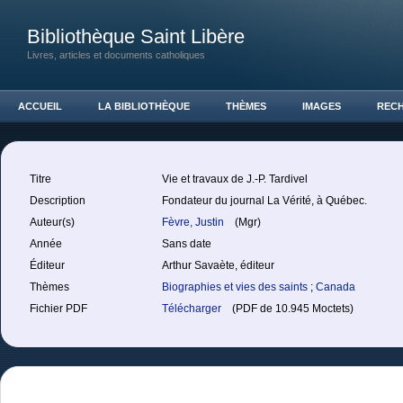
Bibliothèque Saint Libère
Livres, articles et documents catholiques
ACCUEIL
LA BIBLIOTHÈQUE
THÈMES
IMAGES
REC
Titre
Vie et travaux de J.-P. Tardivel
Description
Fondateur du journal La Vérité, à Québec.
Auteur(s)
Fèvre, Justin
(Mgr)
Année
Sans date
Éditeur
Arthur Savaète, éditeur
Thèmes
Biographies et vies des saints
;
Canada
Fichier PDF
Télécharger
(PDF de 10.945 Moctets)