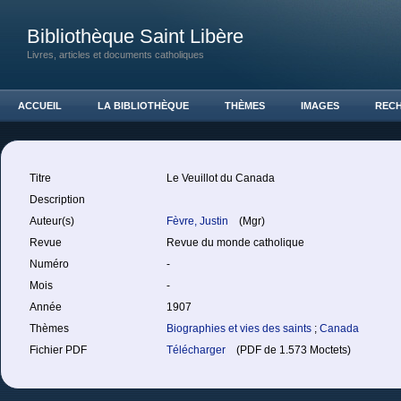
Bibliothèque Saint Libère
Livres, articles et documents catholiques
ACCUEIL
LA BIBLIOTHÈQUE
THÈMES
IMAGES
REC
Titre
Le Veuillot du Canada
Description
Auteur(s)
Fèvre, Justin
(Mgr)
Revue
Revue du monde catholique
Numéro
-
Mois
-
Année
1907
Thèmes
Biographies et vies des saints
;
Canada
Fichier PDF
Télécharger
(PDF de 1.573 Moctets)