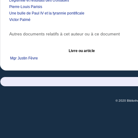
Légitimité et résultats des croisades
Pierre-Louis Parisis
Une bulle de Paul IV et la tyrannie pontificale
Victor Palmé
Autres documents relatifs à cet auteur ou à ce document
Livre ou article
Mgr Justin Fèvre
© 2020 Bibliot