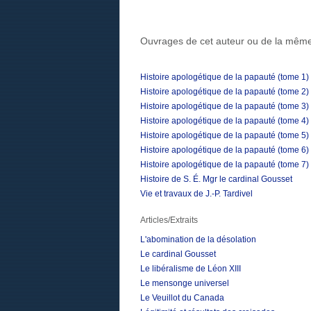
Ouvrages de cet auteur ou de la même
Histoire apologétique de la papauté (tome 1)
Histoire apologétique de la papauté (tome 2)
Histoire apologétique de la papauté (tome 3)
Histoire apologétique de la papauté (tome 4)
Histoire apologétique de la papauté (tome 5)
Histoire apologétique de la papauté (tome 6)
Histoire apologétique de la papauté (tome 7)
Histoire de S. É. Mgr le cardinal Gousset
Vie et travaux de J.-P. Tardivel
Articles/Extraits
L'abomination de la désolation
Le cardinal Gousset
Le libéralisme de Léon XIII
Le mensonge universel
Le Veuillot du Canada