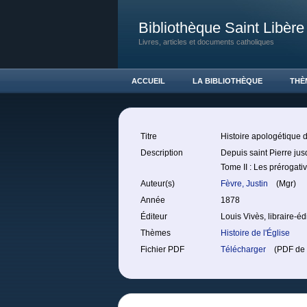
Bibliothèque Saint Libère
Livres, articles et documents catholiques
ACCUEIL
LA BIBLIOTHÈQUE
THÈ
Titre
Histoire apologétique 
Description
Depuis saint Pierre jus
Tome II : Les prérogati
Auteur(s)
Fèvre, Justin
(Mgr)
Année
1878
Éditeur
Louis Vivès, libraire-éd
Thèmes
Histoire de l'Église
Fichier PDF
Télécharger
(PDF de 3