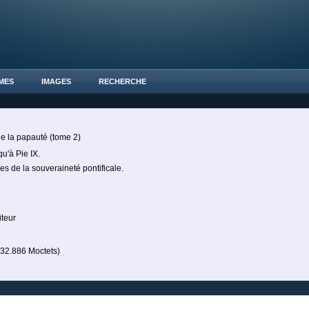
MES
IMAGES
RECHERCHE
de la papauté (tome 2)
qu'à Pie IX.
ves de la souveraineté pontificale.
iteur
2.886 Moctets)