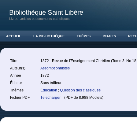
Bibliothèque Saint Libère
Livres, articles et documents catholiques
ACCUEIL
LA BIBLIOTHÈQUE
THÈMES
IMAGES
REC
Titre
1872 - Revue de l'Enseignement Chrétien (Tome 3. No 18.
Auteur(s)
Assomptionnistes
Année
1872
Éditeur
Sans éditeur
Thèmes
Éducation
;
Question des classiques
Fichier PDF
Télécharger
(PDF de 8.988 Moctets)