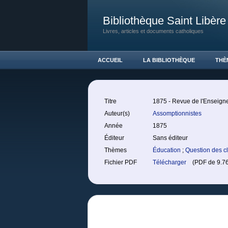
Bibliothèque Saint Libère
Livres, articles et documents catholiques
ACCUEIL
LA BIBLIOTHÈQUE
THÈ
Titre
1875 - Revue de l'Enseign
Auteur(s)
Assomptionnistes
Année
1875
Éditeur
Sans éditeur
Thèmes
Éducation
;
Question des c
Fichier PDF
Télécharger
(PDF de 9.76