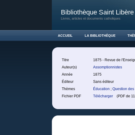
Bibliothèque Saint Libère
Livres, articles et documents catholiques
ACCUEIL
LA BIBLIOTHÈQUE
THÈ
Titre
1875 - Revue de l'Enseig
Auteur(s)
Assomptionnistes
Année
1875
Éditeur
Sans éditeur
Thèmes
Éducation
;
Question des
Fichier PDF
Télécharger
(PDF de 11.