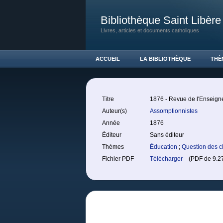
Bibliothèque Saint Libère
Livres, articles et documents catholiques
ACCUEIL
LA BIBLIOTHÈQUE
THÈ
Titre
1876 - Revue de l'Enseign
Auteur(s)
Assomptionnistes
Année
1876
Éditeur
Sans éditeur
Thèmes
Éducation
;
Question des c
Fichier PDF
Télécharger
(PDF de 9.27