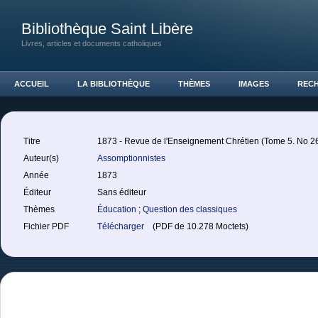
Bibliothèque Saint Libère
Livres, articles et documents catholiques
ACCUEIL
LA BIBLIOTHÈQUE
THÈMES
IMAGES
REC
Titre
1873 - Revue de l'Enseignement Chrétien (Tome 5. No 26.
Auteur(s)
Assomptionnistes
Année
1873
Éditeur
Sans éditeur
Thèmes
Éducation
;
Question des classiques
Fichier PDF
Télécharger
(PDF de 10.278 Moctets)