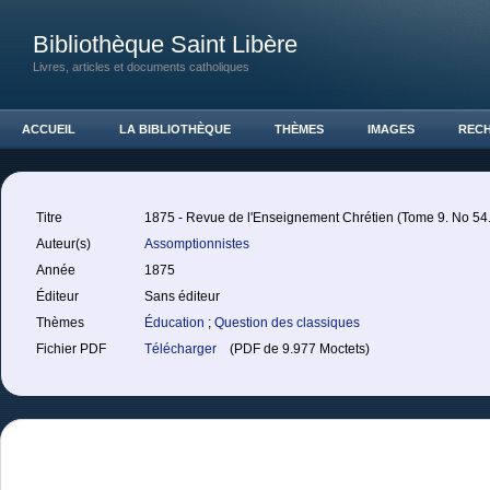
Bibliothèque Saint Libère
Livres, articles et documents catholiques
ACCUEIL
LA BIBLIOTHÈQUE
THÈMES
IMAGES
REC
Titre
1875 - Revue de l'Enseignement Chrétien (Tome 9. No 54.
Auteur(s)
Assomptionnistes
Année
1875
Éditeur
Sans éditeur
Thèmes
Éducation
;
Question des classiques
Fichier PDF
Télécharger
(PDF de 9.977 Moctets)