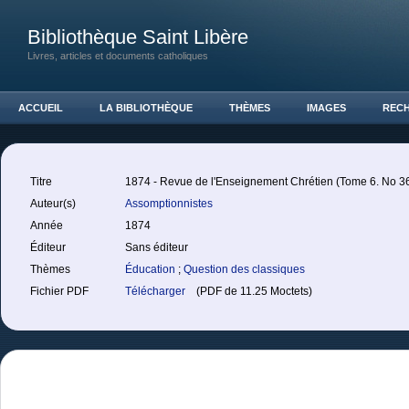
Bibliothèque Saint Libère
Livres, articles et documents catholiques
ACCUEIL
LA BIBLIOTHÈQUE
THÈMES
IMAGES
REC
Titre
1874 - Revue de l'Enseignement Chrétien (Tome 6. No 36. 
Auteur(s)
Assomptionnistes
Année
1874
Éditeur
Sans éditeur
Thèmes
Éducation
;
Question des classiques
Fichier PDF
Télécharger
(PDF de 11.25 Moctets)