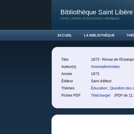
Bibliothèque Saint Libère
Livres, articles et documents catholiques
ACCUEIL
LA BIBLIOTHÈQUE
THÈ
Titre
1873 - Revue de l'Enseign
Auteur(s)
Assomptionnistes
Année
1873
Éditeur
Sans éditeur
Thèmes
Éducation
;
Question des 
Fichier PDF
Télécharger
(PDF de 11.3